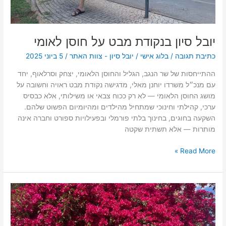
יובל סיון בנקודת מבט על חוסן לאומי
כתיבת תגובה
/
בלוג אישי
/
יובל סיון - צוות האתר
/
5 ביוני 2025
ההתייחסות של שר הנגב, הגליל והחוסן הלאומי, יצחק וסרלאוף, יחד
עם מנכ״ל משרדו יוחנן מאלי, מדגישה נקודת מבט ראויה וחשובה על
מושג החוסן הלאומי — לא רק ככוח צבאי או משילותי, אלא כבסיס
ערכי, קהילתי וחינוכי שמתחיל מהילדים ומהיומיום הפשוט שלהם.
השקעה בחוגים, בחינוך בלתי פורמלי ובפעילויות ספורט וחברה אינה
מותרות — אלא תשתית שקטה
Read More »
יובל
סיון:
האם
אנחנו