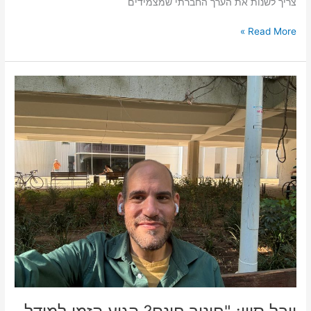
צריך לשנות את הערך החברתי שמצמידים
Read More »
יובל
סיון:
"חינוך
חינם?
הגיע
הזמן
למודל
דיגיטלי
שוויוני
באמת"