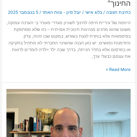
החינוך"
כתיבת תגובה
/
בלוג אישי
/
יובל סיון - צוות האתר
/
5 בנובמבר 2025
היוזמה של עיריית חיפה לחינוך לשוויון מגדרי מעורר בי הערכה עמוקה,
משום שהוא מדגים מנהיגות חינוכית אמיתית – כזו שלא מסתפקת
בסיסמאות אלא בוחרת לגעת בשורש, במקום שבו זהות, צדק
והזדמנות נפגשים. יש כאן הבנה שהשינוי החברתי לא מתחיל בחקיקה
או בפרסום אלא בחדר הכיתה, בדרך שבה ילד וילדה לומדים לראות
את עצמם כבעלי ערך,
Read More »
יובל
סיון:
"אם
לא
ננקוט
בצעדים
היום