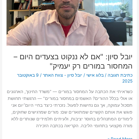
–
המחסור
במורים
רק
יעמיק"
יובל סיון: "אם לא ננקוט בצעדים היום –
המחסור במורים רק יעמיק"
כתיבת תגובה
/
בלוג אישי
/
יובל סיון - צוות האתר
/
9 באוקטובר
2025
כשראיתי את הכתבה על המחסור במורים — "משרד החינוך, הארגונים
או אולי בכלל ההורים? האשמים במחסור במורים" — הרגשתי תחושת
תסכול עמוקה, אך גם נחישות לפעול. נזכרתי כיצד בחיי היום־יום אני
פוגש את אותם הקשיים שמתוארים שם: מורים שמרגישים שחוקים,
לימודים המתנהלים בחוסר יציבות, ולעיתים תלמידים שנותרים ללא
מורה מקצועי בתחומי הליבה. הקריאה בכתבה הזכירה
Read More »