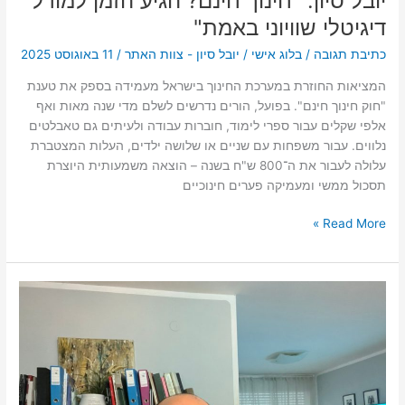
יובל סיון: "חינוך חינם? הגיע הזמן למודל
דיגיטלי שוויוני באמת"
כתיבת תגובה
/
בלוג אישי
/
יובל סיון - צוות האתר
/
11 באוגוסט 2025
המציאות החוזרת במערכת החינוך בישראל מעמידה בספק את טענת
"חוק חינוך חינם". בפועל, הורים נדרשים לשלם מדי שנה מאות ואף
אלפי שקלים עבור ספרי לימוד, חוברות עבודה ולעיתים גם טאבלטים
נלווים. עבור משפחות עם שניים או שלושה ילדים, העלות המצטברת
עלולה לעבור את ה־800 ש"ח בשנה – הוצאה משמעותית היוצרת
תסכול ממשי ומעמיקה פערים חינוכיים
Read More »
יובל
סיון:
"הביקור
של
הנשיא
בדרום