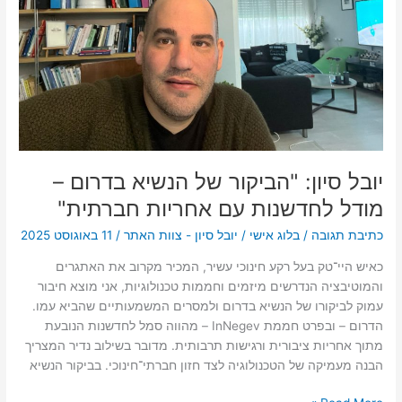
–
מודל
לחדשנות
עם
אחריות
חברתית"
יובל סיון: "הביקור של הנשיא בדרום –
מודל לחדשנות עם אחריות חברתית"
כתיבת תגובה
/
בלוג אישי
/
יובל סיון - צוות האתר
/
11 באוגוסט 2025
כאיש היי־טק בעל רקע חינוכי עשיר, המכיר מקרוב את האתגרים
והמוטיבציה הנדרשים מיזמים וחממות טכנולוגיות, אני מוצא חיבור
עמוק לביקורו של הנשיא בדרום ולמסרים המשמעותיים שהביא עמו.
הדרום – ובפרט חממת InNegev – מהווה סמל לחדשנות הנובעת
מתוך אחריות ציבורית ורגישות תרבותית. מדובר בשילוב נדיר המצריך
הבנה מעמיקה של הטכנולוגיה לצד חזון חברתי־חינוכי. בביקור הנשיא