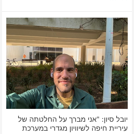
יובל
סיון:
"אני
מברך
על
החלטתה
של
עיריית
חיפה
לשיוויון
מגדרי
במערכת
החינוך"
יובל סיון: "אני מברך על החלטתה של
עיריית חיפה לשיוויון מגדרי במערכת