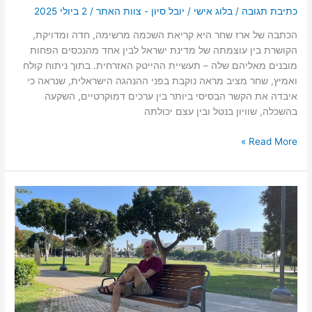
כתיבת תגובה
/
בלוג אישי
/
יובל סיון - צוות האתר
/
2 ביולי 2025
הכתבה של ארז שחר היא קריאת השכמה מרשימה, חדה ומדויקת,
הקושרת בין עוצמתה של מדינת ישראל לבין אחד מהנכסים הפחות
מובנים מאליהם שלה – תעשיית ההייטק האזרחית. בתוך ניתוח קולח
ואמיץ, שחר מציב מראה נוקבת בפני ההנהגה הישראלית, שנראה כי
איבדה את הקשר הבסיסי ביותר בין ערכים דמוקרטיים, השקעה
בהשכלה, שוויון בנטל ובין עצם יכולתה
Read More »
יובל
סיון
בנקודת
מבט
על
חוסן
לאומי