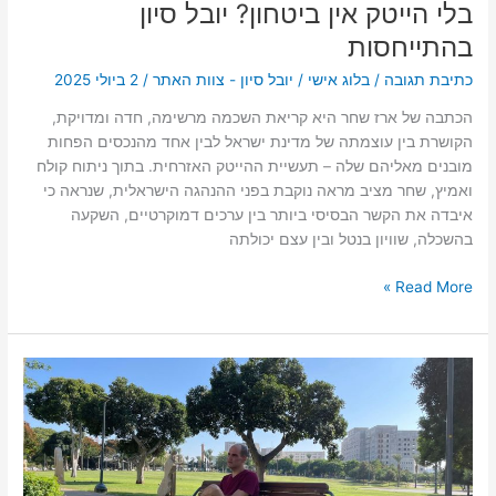
בלי הייטק אין ביטחון? יובל סיון
בהתייחסות
כתיבת תגובה
/
בלוג אישי
/
יובל סיון - צוות האתר
/
2 ביולי 2025
הכתבה של ארז שחר היא קריאת השכמה מרשימה, חדה ומדויקת,
הקושרת בין עוצמתה של מדינת ישראל לבין אחד מהנכסים הפחות
מובנים מאליהם שלה – תעשיית ההייטק האזרחית. בתוך ניתוח קולח
ואמיץ, שחר מציב מראה נוקבת בפני ההנהגה הישראלית, שנראה כי
איבדה את הקשר הבסיסי ביותר בין ערכים דמוקרטיים, השקעה
בהשכלה, שוויון בנטל ובין עצם יכולתה
Read More »
יובל
סיון
בנקודת
מבט
על
חוסן