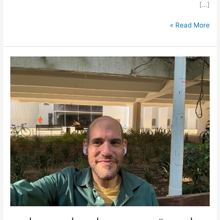
[…]
Read More »
יובל
סיון:
"אני
מברך
על
החלטתה
של
עיריית
חיפה
לשיוויון
מגדרי
במערכת
החינוך"