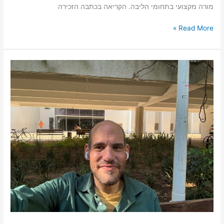
מורה מקצועי בתחומי הליבה. הקריאה בכתבה הזכירה
Read More »
יובל
סיון:
"מערכת
החינוך
אינה
זקוקה
לעוד
פלסטר
בדמות
תוספת
שכר
זעומה"
|
דעה