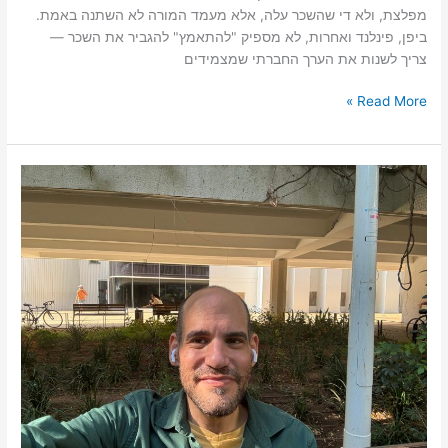
מפלצת, ולא די שהשכר עלה, אלא מעמד המורה לא השתנה באמת.
ביפן, פינלנד ואחרות, לא מספיק "להתאמץ" להגביר את השכר —
צריך לשנות את הערך החברתי שמצמידים
Read More »
יובל
סיון:
"חינוך
חינם?
הגיע
הזמן
למודל
דיגיטלי
שוויוני
באמת"