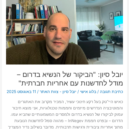
הנשיא
בדרום
–
מודל
לחדשנות
עם
אחריות
חברתית"
יובל סיון: "הביקור של הנשיא בדרום –
מודל לחדשנות עם אחריות חברתית"
כתיבת תגובה
/
בלוג אישי
/
יובל סיון - צוות האתר
/
11 באוגוסט 2025
כאיש היי־טק בעל רקע חינוכי עשיר, המכיר מקרוב את האתגרים
והמוטיבציה הנדרשים מיזמים וחממות טכנולוגיות, אני מוצא חיבור
עמוק לביקורו של הנשיא בדרום ולמסרים המשמעותיים שהביא עמו.
הדרום – ובפרט חממת InNegev – מהווה סמל לחדשנות הנובעת
מתוך אחריות ציבורית ורגישות תרבותית. מדובר בשילוב נדיר המצריך