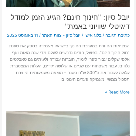
יובל סיון: "חינוך חינם? הגיע הזמן למודל
דיגיטלי שוויוני באמת"
כתיבת תגובה
/
בלוג אישי
/
יובל סיון - צוות האתר
/
11 באוגוסט 2025
המציאות החוזרת במערכת החינוך בישראל מעמידה בספק את טענת
"חוק חינוך חינם". בפועל, הורים נדרשים לשלם מדי שנה מאות ואף
אלפי שקלים עבור ספרי לימוד, חוברות עבודה ולעיתים גם טאבלטים
נלווים. עבור משפחות עם שניים או שלושה ילדים, העלות המצטברת
עלולה לעבור את ה־800 ש"ח בשנה – הוצאה משמעותית היוצרת
תסכול ממשי ומעמיקה פערים חינוכיים
Read More »
יובל
סיון:
"הביקור
של