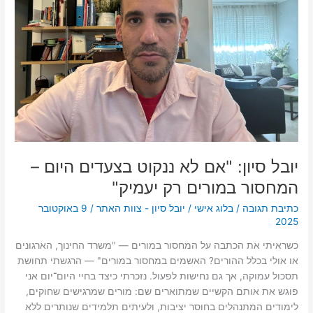
בצעדים
היום
–
המחסור
במורים
רק
יעמיק"
יובל סיון: "אם לא ננקוט בצעדים היום –
המחסור במורים רק יעמיק"
כתיבת תגובה
/
בלוג אישי
/
יובל סיון - צוות האתר
/
9 באוקטובר
2025
כשראיתי את הכתבה על המחסור במורים — "משרד החינוך, הארגונים
או אולי בכלל ההורים? האשמים במחסור במורים" — הרגשתי תחושת
תסכול עמוקה, אך גם נחישות לפעול. נזכרתי כיצד בחיי היום־יום אני
פוגש את אותם הקשיים שמתוארים שם: מורים שמרגישים שחוקים,
לימודים המתנהלים בחוסר יציבות, ולעיתים תלמידים שנותרים ללא