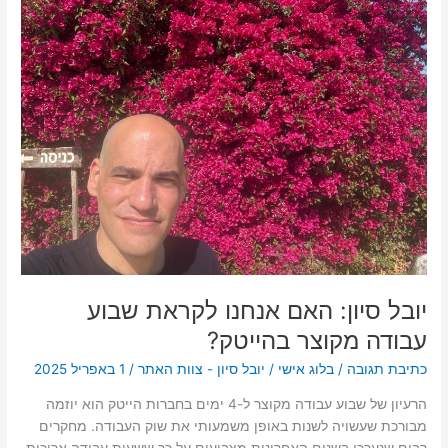
סיון:
האם
אנחנו
לקראת
שבוע
עבודה
מקוצר
בהייטק?
יובל סיון: האם אנחנו לקראת שבוע
עבודה מקוצר בהייטק?
כתיבת תגובה
/
בלוג אישי
/
יובל סיון - צוות האתר
/
1 באפריל 2025
הרעיון של שבוע עבודה מקוצר ל-4 ימים בחברות הייטק הוא יוזמה
מבורכת שעשויה לשנות באופן משמעותי את שוק העבודה. מחקרים
רבים שנערכו בשנים האחרונות מצביעים על כך ששעות עבודה ארוכות