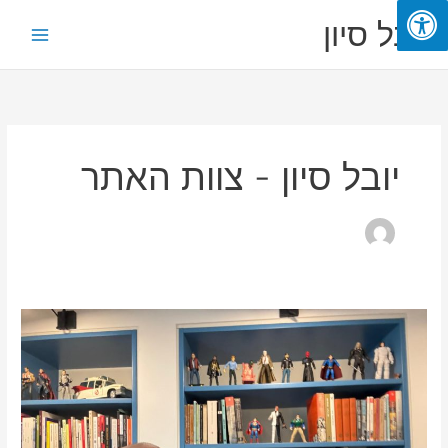
ילוג
Main
יובל סיון
תוכן
Menu
יובל סיון - צוות האתר
"ניכרת
התאוששות
מעודדת
בשוק
המקומי
נוכח