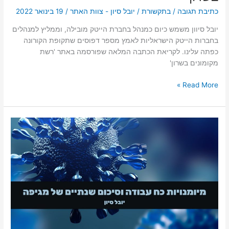
שונות
כתיבת תגובה
/
בתקשורת
/
יובל סיון - צוות האתר
/
19 בינואר 2022
בעולם"
יובל סיוון משמש כיום כמנהל בחברת הייטק מובילה, וממליץ למנהלים
–
בחברות הייטק הישראליות לאמץ מספר דפוסים שתקופת הקורונה
יובל
כפתה עלינו. לקריאת הכתבה המלאה שפורסמה באתר 'רשת
סיוון
מקומונים בשרון'
באתר
'מקומונים
Read More »
בשרון'
יובל
סיון:
מיומנויות
כח
עבודה
וסיכום
שנתיים
של
מגיפה