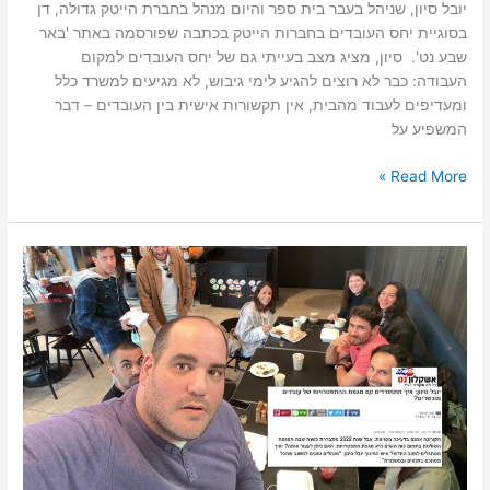
יובל סיון, שניהל בעבר בית ספר והיום מנהל בחברת הייטק גדולה, דן
בסוגיית יחס העובדים בחברות הייטק בכתבה שפורסמה באתר 'באר
שבע נט'. סיון, מציג מצב בעייתי גם של יחס העובדים למקום
העבודה: כבר לא רוצים להגיע לימי גיבוש, לא מגיעים למשרד כלל
ומעדיפים לעבוד מהבית, אין תקשורות אישית בין העובדים – דבר
המשפיע על
Read More »
יובל
סיוון
באתר
'אשקלון
נט':
"מנהלים
טועים
לחשוב
שהכל
מסתכם