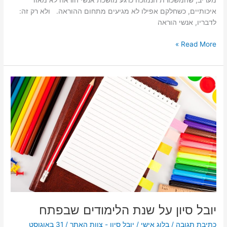
מעריב, שהמשכורת הנמוכה כרגע מושכת אנשי הוראה לא מאוד
איכותיים, כשחלקם אפילו לא מגיעים מתחום ההוראה. ולא רק זה:
לדבריו, אנשי הוראה
Read More »
יובל
סיון
על
שנת
הלימודים
שבפתח
יובל סיון על שנת הלימודים שבפתח
כתיבת תגובה
/
בלוג אישי
/
יובל סיון - צוות האתר
/
31 באוגוסט