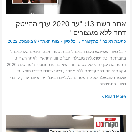
ללא
מעצורים"
אתר רשת 13: "עד 2020 ענף ההייטק
דהר ללא מעצורים"
כתיבת תגובה
/
בתקשורת
/
יובל סיון - צוות האתר
/
8 באוגוסט 2022
יובל סיוון, ששימש בעברו כמנהל בבית ספר, מכהן בימים אלו כמנהל
בחברת הייטק ישראלית מובילה. יובל סיוון, התראיין לאתר רשת 13
ותיאר את ענף ההייטק כסוס דוהר שאיבד את תנופתו: "עד שנת 2020
ענף ההייטק דהר קדימה ללא מפריע, כזה שדורס בדרכו תעשיות
שלמות שנכשלו וספגו הפסדים כלכליים רבים". עד שיום אחד, לדברי
סיוון, בתחילתה
Read More »
אתר
"מקומונט":
"יש