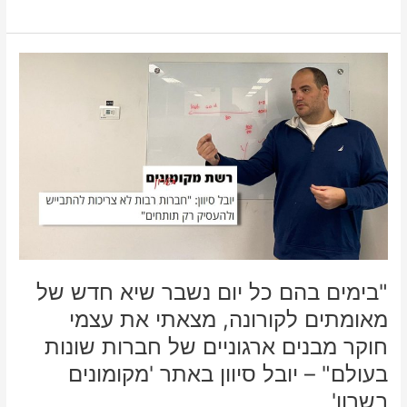
"בימים
בהם
כל
יום
נשבר
שיא
חדש
של
מאומתים
לקורונה,
מצאתי
את
"בימים בהם כל יום נשבר שיא חדש של
עצמי
מאומתים לקורונה, מצאתי את עצמי
חוקר
חוקר מבנים ארגוניים של חברות שונות
מבנים
ארגוניים
בעולם" – יובל סיוון באתר 'מקומונים
של
בשרון'
חברות