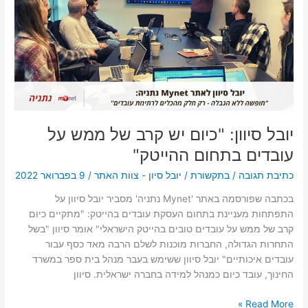
יש
קרב
של
ממש
על
עובדים
בתחום
ההייטק"
יובל סיוון: "כיום יש קרב של ממש על
עובדים בתחום ההייטק"
כתיבת תגובה
/
בתקשורת
/
יובל סיון - צוות האתר
/
9 בפברואר 2022
בכתבה שפורסמה באתר 'Mynet נתניה' מסביר יובל סיוון על
התפתחות מעניינת בתחום העסקת עובדים בהייטק: "מתקיים כיום
קרב של ממש על עובדים טובים בהייטק הישראלי" אומר סיוון "בשל
התחרות הגדולה, החברות מוכנות לשלם הרבה מאד כסף עבור
עובדים איכותיים" יובל סיוון ששימש בעבר מנהל בית ספר במשרד
החינוך, עובד כיום כמנהל למידה בחברה ישראלית. סיוון
Read More »