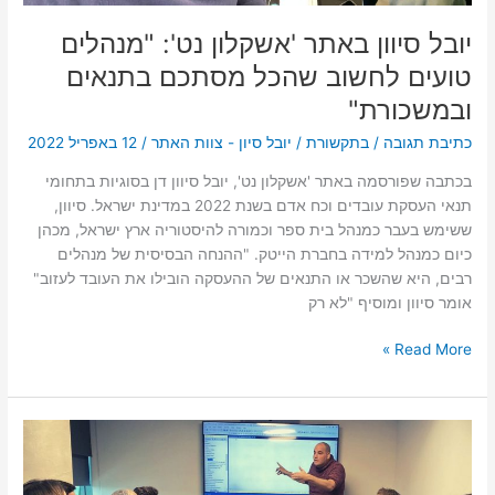
בתנאים
ובמשכורת"
יובל סיוון באתר 'אשקלון נט': "מנהלים
טועים לחשוב שהכל מסתכם בתנאים
ובמשכורת"
כתיבת תגובה
/
בתקשורת
/
יובל סיון - צוות האתר
/
12 באפריל 2022
בכתבה שפורסמה באתר 'אשקלון נט', יובל סיוון דן בסוגיות בתחומי
תנאי העסקת עובדים וכח אדם בשנת 2022 במדינת ישראל. סיוון,
ששימש בעבר כמנהל בית ספר וכמורה להיסטוריה ארץ ישראל, מכהן
כיום כמנהל למידה בחברת הייטק. "ההנחה הבסיסית של מנהלים
רבים, היא שהשכר או התנאים של ההעסקה הובילו את העובד לעזוב"
אומר סיוון ומוסיף "לא רק
Read More »
יובל
סיוון:
"כיום