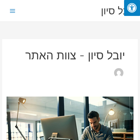
ילוג
Main
יובל סיון
תוכן
Menu
יובל סיון - צוות האתר
המעסיק
החדש:
יובל
סיון
על
שינוי