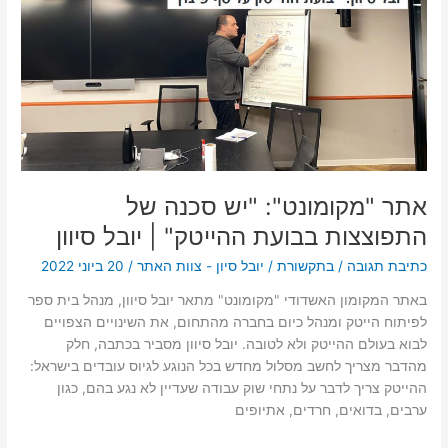
סכנה
של
התפוצצות
בבועת
ההייטק"
|
יובל
סיוון
אתר "מקומונט": "יש סכנה של
התפוצצות בבועת ההייטק" | יובל סיוון
כתיבת תגובה
/
בתקשורת
/
יובל סיון - צוות האתר
/
20 ביוני 2022
באתר המקומון האשדודי "מקומונט" מתאר יובל סיוון, מנהל בית ספר
לפיתוח הייטק ומנהל כיום בחברה מהתחום, את השינויים הצפויים
לבוא בעולם ההייטק ולא לטובה. יובל סיוון מסביר בכתבה, חלק
מהדבר מצריך לחשב מסלול מחדש בכל הנוגע לגיוס עובדים בישראל:
ההייטק צריך לדבר על נתחי שוק עבודה שעדיין לא נגע בהם, כגון
ערבים, בדואים, חרדים, אתיופים