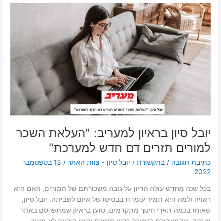
יובל
סיון
בראיון
למעריב:
"העלאת
השכר
למורים
תזרים
דם
חדש
למערכת"
יובל סיון בראיון למעריב: "העלאת השכר
למורים תזרים דם חדש למערכת"
כתיבת תגובה
/
בתקשורת
/
יובל סיון - צוות האתר
/
13 בספטמבר
2022
בכל שנה מחדש עולה הדיון על גובה משכורתם של המורים, האם היא
ראויה ולמה היא תמיד עומדת בבסיסו של איום לשביתה. יובל סיון,
שאוחז בכמה תארי חינוך מתקדמים, טוען בראיון שמתפרסם באתר