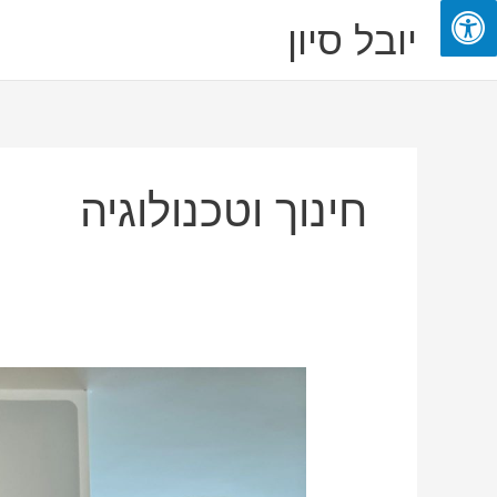
ילוג
יובל סיון
תוכן
חינוך וטכנולוגיה
יובל
סיון:
"אם
לא
ננקוט