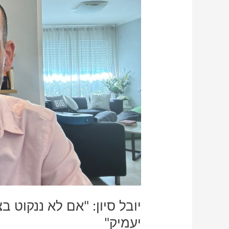
בצעדים
היום
–
המחסור
במורים
רק
יעמיק"
יובל סיון: "אם לא ננקוט 
יעמיק"