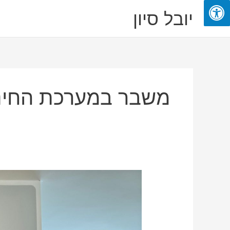
ילוג
יובל סיון
תוכן
משבר במערכת החינ
יובל
סיון:
"אם
לא
ננקוט