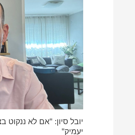
בצעדים
היום
–
המחסור
במורים
רק
יעמיק"
יובל סיון: "אם לא ננקוט 
יעמיק"