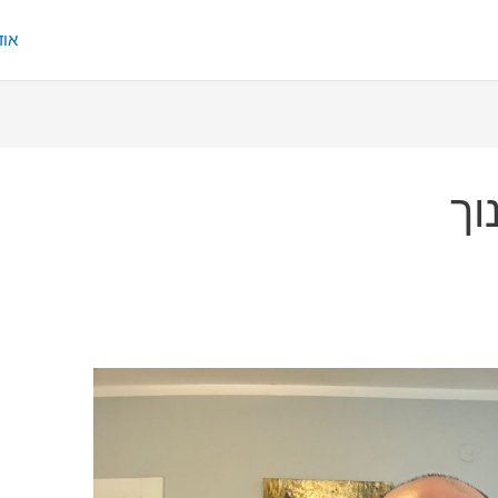
אוד
וך