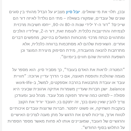
ובכן, תלוי את מי שואלים.
יובל סיון
מצביע על הבדל מהותי בין סוגים
שונים של עובדים, שמקורו בשאלה – מתי הם נולדו? לאיזה דור הם
שייכים? ״דור ה-Y ילידי שנות ה-80 וה-90, ייחסו חשיבות מרכזית
לצמיחה והתייצבות כלכלית. לעומת זאת, דור ה-Z, שילידיו הולכים
ומתהווים כנתח מרכזי מהכוחות הפועלים בהייטק, מחפשים דברים
אחרים. השאיפות שלהם לא מסתכמות ברווחה כלכלית, אלא
מתרחבות להנאה מהעבודה, מידת הסיפוק מיצירת המוצר וכן
השפעת החוויות שהם חווים ביומיום״.
״המטרה: לראות את האדם בעובד״, כך מסביר סיון. הוא מספר על
מגמה שהולכת ותופסת תאוצה, אם כי הדרך עדיין ארוכה: ״חוויית
עובד או עובדת מתבטאת בהרבה אספקטים, למשל, ב-work-life
balance. ישנן חברות שעדיין משמרות אתיקה ארגונית שבעיני היא
פסולה – לסחוט כמה שיותר תפוקה מכל עובד. מנהל טוב ומעודכן
צריך להבין שאין טעם בכך, זה יתנקם בו; העובד יוריד את הקצב
בעקבות השחיקה, או פשוט יתפטר. חברות שרוצות עובדים איכותיים
לטווח ארוך, צריכות לשים את הדגש על מתן מענה לצרכים האישיים
והרגשיים של העובד, שמעניינים אותו לא פחות מאשר מספר הספרות
על התלוש בסוף החודש״.