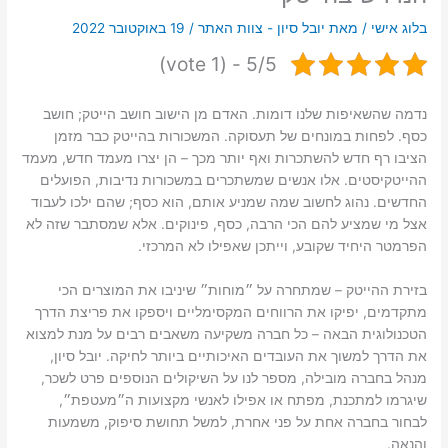
בלוג אישי
/ מאת
יובל סיון - צוות האתר
/
19 באוקטובר 2022
5/5 - (1 vote)
נדמה שהשאיפות שלנו דומות. האדם מן הישוב חושב הייטק; חושב
כסף. לפחות במונחים של תעסוקה. המשכורות בהייטק כבר מזמן
הציבו רף חדש להשתכרות ואף יותר מכך – הן יצרו מעמד חדש, מעמד
ההייטקיסטים. אלו אנשים שמשתכרים במשכורות נדיבות, הפועלים
החדשים. נהוג לחשוב שמה שמניע אותם, הוא כסף; שהם ילכו לעבוד
אצל מי שמציע להם הכי הרבה, כסף, פינוקים. אלא שמסתבר שזה לא
הפרמטר היחיד שקובע, וייתכן שאפילו לא המרכזי.
בזירת ההייטק – שמתחרה על ״מוחות״ שיניבו את המוצרים הכי
מתקדמים, יפיקו את הרווחים המקסימליים ויספקו את פריצת הדרך
הטכנולוגית הבאה – כל חברה משקיעה משאבים רבים על מנת למצוא
את הדרך למשוך את העובדים האיכותיים ביותר לחיקה. יובל סיון,
מנהל בחברה מובילה, מספר לנו על השיקולים הנוספים פרט לשכר,
שיגרמו למתכנת, מפתח או אפילו לאנשי מקצועות ה״מעטפת״,
לבחור בחברה אחת על פני אחרת, למשל תחושת סיפוק, משמעות
והנאה.