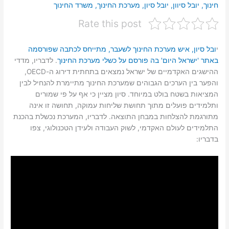
חינוך
,
יובל סיוון
,
יובל סיון
,
מערכת החינוך
,
משרד החינוך
Rate this post
י
ובל סיון, איש מערכת החינוך לשעבר, מתייחס לכתבה שפורסמה
באתר 'ישראל היום' בה פורסם על כשלי מערכת החינוך
. לדבריו, מדדי
ההישגים האקדמיים של ישראל נמצאים בתחתית דירוג ה-OECD,
והפער בין הערכים הגבוהים שמערכת החינוך מתיימרת להנחיל לבין
המציאות בשטח בולט במיוחד. סיון מציין כי אף על פי שמורים
ותלמידים פועלים מתוך תחושת שליחות עמוקה, תחושה זו אינה
מתורגמת להצלחות במבחן התוצאה. לדבריו, המערכת נכשלת בהכנת
התלמידים לעולם האקדמי, לשוק העבודה ולעידן הטכנולוגי, צפו
בדבריו: