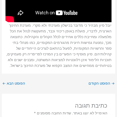
יובל סיון מבהיר כי מדובר בכישלון מערכתי ולא מקרי. מערכת החינוך
הארצית, לדבריו, פועלת באופן ריכוזי וכבד, מתעקשת לנהל את הכל
מלמעלה ומחייבת כללים אחידים לכלל הקהלים והקהילות. כתוצאה
מכך, נמנעת גמישות חיונית מהגורמים המקומיים, כמו מנהלי בתי
ספר והרשויות המקומיות, לפעול בהתאם לצרכים הייחודיים של
קהילותיהם. סיון מוסיף כי הפערים בין המרכז לפריפריה רק מעמיקים,
תוכניות הלימוד אינן רלוונטיות למציאות המשתנה, ומבנים ישנים ולא
בטיחותיים ממחישים את המצב הקפוא של מערכת החינוך בישראל.
→
הפוסט הקודם
הפוסט הבא
←
כתיבת תגובה
האימייל לא יוצג באתר.
שדות החובה מסומנים
*