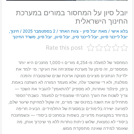
יובל סיון על המחסור במורים במערכת
החינוך הישראלית
בלוג אישי
/ מאת
יובל סיון - צוות האתר
/
2 בספטמבר 2025
/
חינוך
,
יובל לייכנר סיוון
,
יובל לייכנר סיון
,
יובל סיוון
,
יובל סיון
,
משרד החינוך
Rate this post
המחסור של למעלה מ-4,254 מורים ו-1,000 מחנכים היא יותר
ממספרים, זה סימן על מערכת שמזניחה את העיקר: מי ילמד את
ילדינו? הנתונים מציגים מצוקה ארוכת שנים שהצטברה והפכה
מפלצת, ולא די שהשכר עלה, אלא מעמד המורה לא השתנה באמת.
ביפן, פינלנד ואחרות, לא מספיק "להתאמץ" להגביר את השכר —
צריך לשנות את הערך החברתי שמצמידים למעמד. כשבתי־הספר
מתחילים את השנה במינוס שני מורים, זה שקול למחיקת שיעור שלם,
לפגיעה ישירה בלימודים ובמסגרת של התלמידים. הבעיה חריפה
במיוחד במקצועות מדעיים, בשפות ובמחנכים ביסודי — וכשמחנכת
ביסודי לא נמצאת, שלוש כיתות נותרות ללא מי שיכרוך אותן, מה
שאומר למידה שאינה מתפקדת ממש.