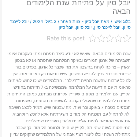
יובל סיון על פתיחת שנת הלימודים
הבאה
בלוג אישי
/ מאת
יובל סיון - צוות האתר
/
3 ביולי 2024
/
יובל לייכנר
סיוון
,
יובל לייכנר סיון
,
יובל סיוון
,
יובל סיון
Rate this post
שנת הלימודים הבאה, שאיש לא יודע כיצד תפתח ומתי בעקבות איומי
השביתה של ארגון המורים ובעיקר המלחמה שתפתח או לא בצפון
הארץ – צריכה לקחת בחשבון את מה שכבר כל ארגון, בפרט ציבורי
שירותי חברתי צריך להביא בחשבון, שיש וודאות רק באי וודאות. אין
לנו כל ערבות שהשנה תהייה ""רגילה". התלמידים ישיכו לחוש לעיתים
טראומות עם הידיעות על המלחמה שממשיכה ב-7 חזיתות בחודשי
הקייץ, עם תלמידים מפונים שעדיין עקרונים מביתם, כמובן התייחסות
מיוחדת לתלמידים שמעגלי הקרבה למשפחות חטופים, משפחות
הנספים בטבח 7 באוקטובר ועוד. מה שבטוח שיש תמיד לבצע חשיבה
ולא להתחיל עם תוכניות הלימודים השגרתיות אלא להכשיר ולהביא
את אנשי ההוראה להיות אג'יליים ולהכין מערכים שמשלבים
התייחסות לשנה שהייתה, לקייץ שיהייה ולחומר הלימודי כך שכבר
מתחילת השנה יוכלו ליצור רצף אבחוני של התלמידים שזקוקים עדיין