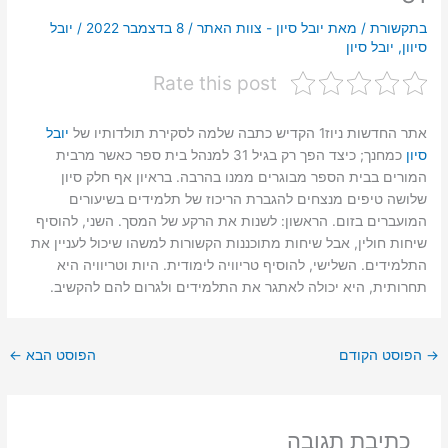
בתקשורת
/ מאת
יובל סיון - צוות האתר
/
8 בדצמבר 2022
/
יובל
סיוון
,
יובל סיון
Rate this post
אתר החדשות ניוז1 הקדיש כתבה שלמה לסקירת תולדותיו של
יובל
סיון
כמחנך; כיצד הפך רק בגיל 31 למנהל בית ספר כאשר מרבית
המורים בבית הספר מבוגרים ממנו בהרבה. בראיון אף חלק סיון
שלושה טיפים מנצחים להגברת הריכוז של תלמידים בשיעורים
המועברים בזום. הראשון: לשנות את הרקע של המסך. השני, להוסיף
שיחות חולין, אבל שיחות מתוכננות הקשורות למשהו שיכול לעניין את
התלמידים. השלישי, להוסיף טריוויה לימודית. היות וטריוויה היא
תחרותית, היא יכולה לאתגר את התלמידים ולגרום להם להקשיב.
→
הפוסט הקודם
הפוסט הבא
←
כתיבת תגובה